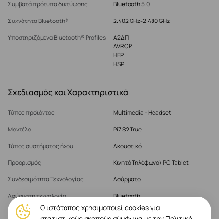
Συμβατά πρότυπα δικτύωσης
Bluetooth 5.0
Συχνότητα Bluetooth®
2.402 GHz-2.480 GHz
Υποστηριζόμενα Bluetooth® Profiles
Α2ΔΠ
AVRCP
HFP
HSP
Σχεδιασμός και Χαρακτηριστικά
Τύπος προϊόντος
Multimedia - Headset
Μοντέλο
Pi7 S2 True
Τύπος συστήματος ήχου
Ακουστικό
Προορισμός
Κινητό Τηλέφωνο\ PC Tablet
Συνδεσιμότητα Τεχνολογίας
Ασύρματο
Ασύρματη τεχνολογία
Bluetooth
Ο ιστότοπος χρησιμοποιεί cookies για
στατιστικούς σκοπούς σύμφωνα με την Πολιτική