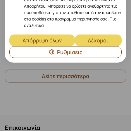
Εξοδος ήχου
Απορρήτου. Μπορείτε να ορίσετε ανεξάρτητα τις
προϋποθέσεις για την αποθήκευση ή την πρόσβαση
Συντελεστής φόρμας
Ακουστικό
στα cookies στο πρόγραμμα περιήγησής σας.
Πιο
αναλυτικά
Διάμετρος οδηγού
9.2 mm
Τύπος βάσης
Στο Αυτί
Απόρριψη όλων
Δέχομαι
Λειτουργία εξόδου ήχου
Στέρεο
Ρυθμίσεις
Στοιχεία συστήματος
2 Ηχεία
Δείτε περισσότερα
Επικοινωνία