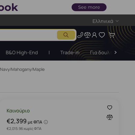
Ελληνικά
B&O High-End
|
Trade-in
Για δουλειές
Ε
 Navy/Mahogany/Maple
Καινούριο
€2,399
με ΦΠΑ
€2,015.96 χωρίς ΦΠΑ