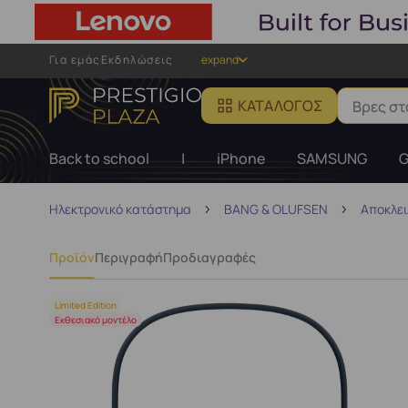
Για εμάς
Εκδηλώσεις
expand
ΚΑΤΆΛΟΓΟΣ
Back to school
|
iPhone
SAMSUNG
G
Ηλεκτρονικό κατάστημα
BANG & OLUFSEN
Αποκλει
Προϊόν
Περιγραφή
Προδιαγραφές
Limited Edition
Εκθεσιακό μοντέλο