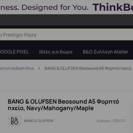
OOGLE PIXEL
Ιδέες για δώρα
B&O Συλλογή Atelier
στική έκδοση Riva
BANG & OLUFSEN Beosound A5 Φορητό ηχείο,
BANG & OLUFSEN Beosound A5 Φορητό
ηχείο, Navy/Mahogany/Maple
BANG & OLUFSEN
Κωδικός: 1254112