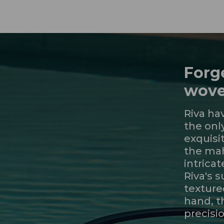
Forg
wove
Riva ha
the onl
exquisit
the ma
intricat
Riva's s
texture
hand, t
precisio