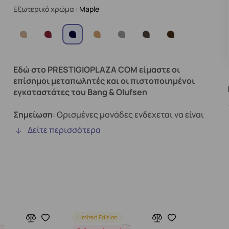
Εξωτερικό χρώμα
: Maple
Εδώ στο PRESTIGIOPLAZA COM είμαστε οι
επίσημοι μεταπωλητές και οι πιστοποιημένοι
εγκαταστάτες του Bang & Olufsen
Σημείωση
: Ορισμένες μονάδες ενδέχεται να είναι
δείγματα επίδειξης.
Δείτε περισσότερα
Αυτά τα προϊόντα είναι πλήρως λειτουργικά και
έχουν ελεγχθεί για ποιότητα, αλλά ενδέχεται να
παρουσιάζουν μικρά σημάδια χρήσης ή να μην
διαθέτουν την αρχική συσκευασία.
Limited Edition