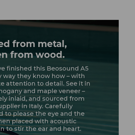
ed from metal,
n from wood.
ve finished this Beosound A5
y way they know how – with
e attention to detail. See it in
hogany and maple veneer –
ely inlaid, and sourced from
upplier in Italy. Carefully
d to please the eye and the
hen placed with acoustic
n to stir the ear and heart.