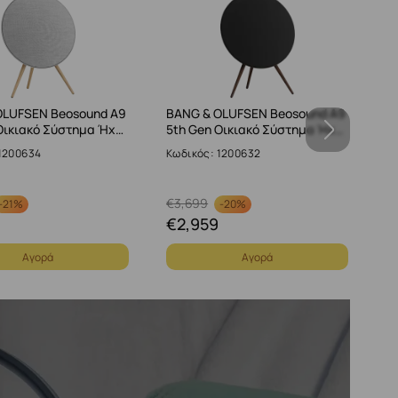
OLUFSEN Beosound A9
BANG & OLUFSEN Beosound A9
B
Οικιακό Σύστημα Ήχ…
5th Gen Οικιακό Σύστημα Ήχ…
B
1200634
Κωδικός: 1200632
Κω
€
3,699
-
21%
-
20%
€
2,959
€
Αγορά
Αγορά