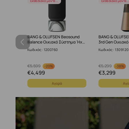
Εκθεσιακό μοντέ...
Εκθεσιακό μοντέ..
ound 2
BANG & OLUFSEN Beosound
BANG & OLUFSE
ημα Ήχ…
Balance Οικιακό Σύστημα Ήχ…
3rd Gen Οικιακ
Κωδικός: 1200760
Κωδικός: 1309120
€
5,599
€
5,299
-
20%
-
38%
€
4,499
€
3,299
Αγορά
Αγο