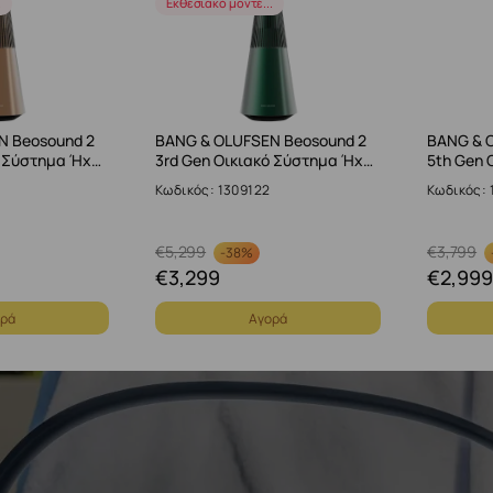
.
Εκθεσιακό μοντέ...
N Beosound 2
BANG & OLUFSEN Beosound 2
BANG & 
ό Σύστημα Ήχ…
3rd Gen Οικιακό Σύστημα Ήχ…
5th Gen 
Κωδικός: 1309122
Κωδικός: 
€
5,299
€
3,799
-
38%
€
3,299
€
2,999
ρά
Αγορά