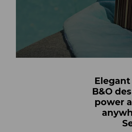
Elegant
B&O des
power a
anywhe
S