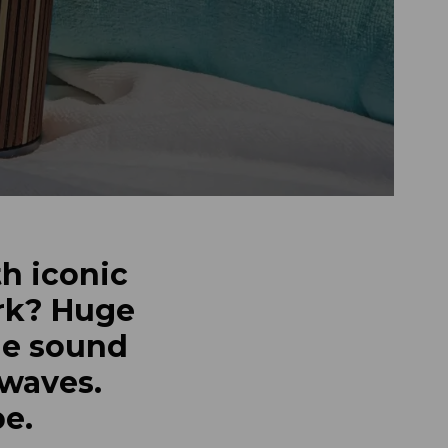
h iconic
rk? Huge
he sound
 waves.
e.