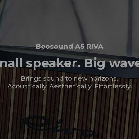
Beosound A5 RIVA
mall speaker. Big wave
Brings sound to new horizons.
Acoustically. Aesthetically. Effortlessly.