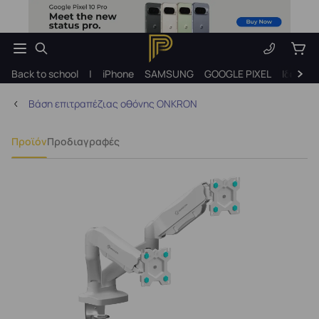
Back to school
|
iPhone
SAMSUNG
GOOGLE PIXEL
Ιδέες γ
Βάση επιτραπέζιας οθόνης ONKRON
Προϊόν
Προδιαγραφές