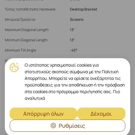
Τύπος τοποθέτησης Hardware
Desktop Bracket
Μητρικά Προϊόντα
Screens
Maximum Diagonal Length
13"
Minimum Diagonal Length
13"
Minimum Tilt Angle
-45°
Διεπαφή τοποθέτησης επίπεδης
from 75mm up to 100mm
Ο ιστότοπος χρησιμοποιεί cookies για
οθόνης
στατιστικούς σκοπούς σύμφωνα με την Πολιτική
Απορρήτου. Μπορείτε να ορίσετε ανεξάρτητα τις
προϋποθέσεις για την αποθήκευση ή την πρόσβαση
Δείτε περισσότερα
στα cookies στο πρόγραμμα περιήγησής σας.
Πιο
αναλυτικά
Απόρριψη όλων
Δέχομαι
Ρυθμίσεις