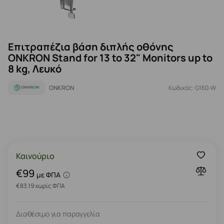
Επιτραπέζια βάση διπλής οθόνης
ONKRON Stand for 13 to 32" Monitors up to
8 kg, Λευκό
ONKRON
Κωδικός: G160-W
Καινούριο
€99
με ΦΠΑ
€83.19 χωρίς ΦΠΑ
Διαθέσιμο για παραγγελία