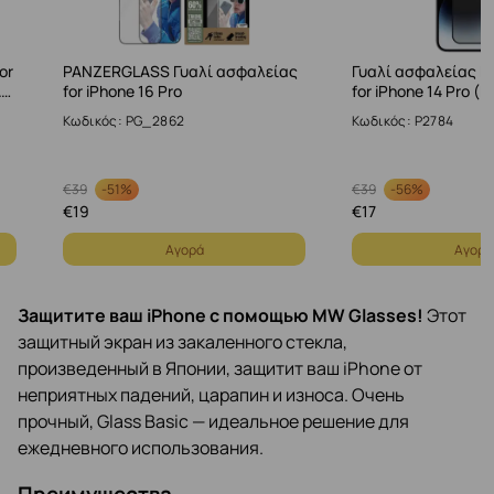
or
PANZERGLASS Γυαλί ασφαλείας
Γυαλί ασφαλείας 
A…
for iPhone 16 Pro
for iPhone 14 Pro (P
Κωδικός: PG_2862
Κωδικός: P2784
-
51%
-
56%
€
39
€
39
€
19
€
17
Αγορά
Αγορά
Защитите ваш iPhone с помощью MW Glasses!
Этот
защитный экран из закаленного стекла,
произведенный в Японии, защитит ваш iPhone от
неприятных падений, царапин и износа. Очень
прочный, Glass Basic — идеальное решение для
ежедневного использования.