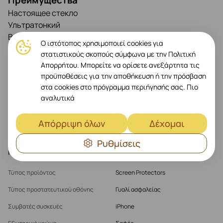
Преимущества
Настоящее стекло
Ультратонкий
Высокая чувствительность
Ο ιστότοπος χρησιμοποιεί cookies για
Характеристики
στατιστικούς σκοπούς σύμφωνα με την Πολιτική
Толщина: 0,33 мм
Απορρήτου. Μπορείτε να ορίσετε ανεξάρτητα τις
προϋποθέσεις για την αποθήκευση ή την πρόσβαση
Совместимость
στα cookies στο πρόγραμμα περιήγησής σας.
Πιο
iPhone 16 Pro
αναλυτικά
Απόρριψη όλων
Δέχομαι
Προδιαγραφές
Ρυθμίσεις
Προδιαγραφές
Τύπος προϊόντος
Screen Protectors
Τύπος προστατευτικού οθόνης
Γυαλί ασφαλείας
Συμβατές συσκευές
iPhone