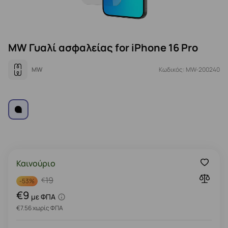
MW Γυαλί ασφαλείας for iPhone 16 Pro
MW
Κωδικός: MW-200240
Καινούριο
19
€
-
53%
€9
με ΦΠΑ
€7.56 χωρίς ΦΠΑ