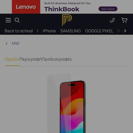
Back to school
|
iPhone
SAMSUNG
GOOGLE PIXEL
Ιδέες γ
MW
Προϊόν
Περιγραφή
Προδιαγραφές