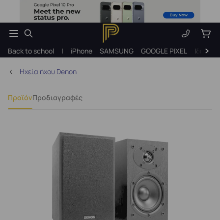
Back to school
|
iPhone
SAMSUNG
GOOGLE PIXEL
Ιδέες γ
Ηχεία ήχου Denon
Προϊόν
Προδιαγραφές