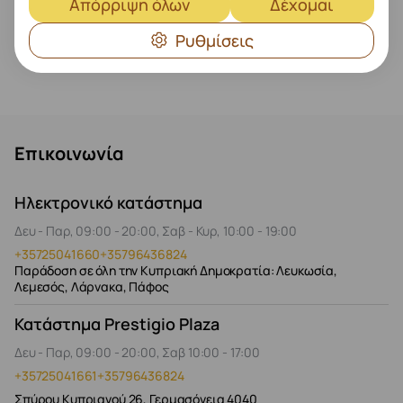
Απόρριψη όλων
Δέχομαι
Ρυθμίσεις
Επικοινωνία
Ηλεκτρονικό κατάστημα
Δευ - Παρ, 09:00 - 20:00, Σαβ - Κυρ, 10:00 - 19:00
+35725041660
+35796436824
Παράδοση σε όλη την Κυπριακή Δημοκρατία: Λευκωσία,
Λεμεσός, Λάρνακα, Πάφος
Κατάστημα Prestigio Plaza
Δευ - Παρ, 09:00 - 20:00, Σαβ 10:00 - 17:00
+35725041661
+35796436824
Σπύρου Κυπριανού 26, Γερμασόγεια 4040