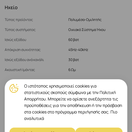
Ηχείο
Τύπος προϊόντος
Πολυμέσα-Ομιλητής
Τύπος συστήματος
Οικιακό Σύστημα Ήχου
Ισχύς εξόδου
60 βατ
Απόκριση συχνότητας
45Hz-40kHz
Ισχύς εξόδου ανά κανάλι
30 βατ
Ακουστική Ιμάντας
6 Ωμ
Ο ιστότοπος χρησιμοποιεί cookies για
Διάφορα
στατιστικούς σκοπούς σύμφωνα με την Πολιτική
Απορρήτου. Μπορείτε να ορίσετε ανεξάρτητα τις
Εξωτερικό χρώμα
Cherry Wood
προϋποθέσεις για την αποθήκευση ή την πρόσβαση
Απλό χρώμα
Καφέ
στα cookies στο πρόγραμμα περιήγησής σας.
Πιο
αναλυτικά
Δείτε περισσότερα