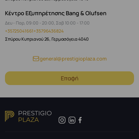
Κέντρο Εξυπηρέτησης Bang & Olufsen
Δευ - Παρ, 09:00 - 20:00, Σαβ 10:00 - 17:00
+35725041661
+35796436824
Σπύρου Κυπριανού 26, Γερμασόγεια 4040
general@prestigioplaza.com
Επαφή