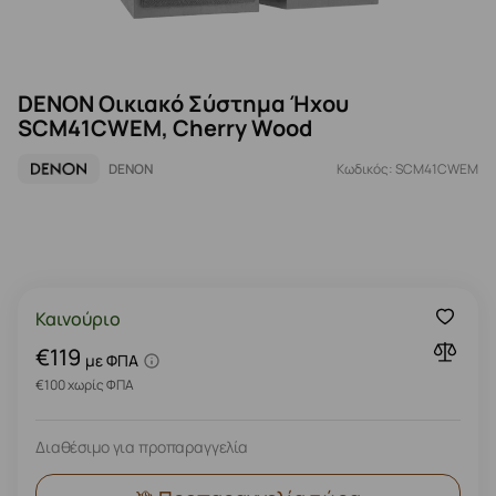
DENON Οικιακό Σύστημα Ήχου
SCM41CWEM, Cherry Wood
DENON
Κωδικός: SCM41CWEM
Καινούριο
€119
με ΦΠΑ
€100 χωρίς ΦΠΑ
Διαθέσιμο για προπαραγγελία