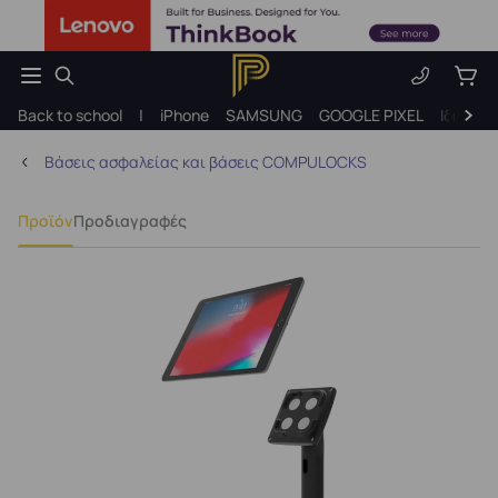
Back to school
|
iPhone
SAMSUNG
GOOGLE PIXEL
Ιδέες γ
Βάσεις ασφαλείας και βάσεις COMPULOCKS
Προϊόν
Προδιαγραφές