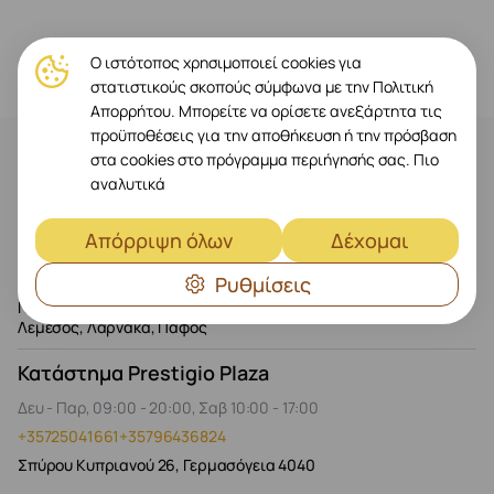
Ο ιστότοπος χρησιμοποιεί cookies για
στατιστικούς σκοπούς σύμφωνα με την Πολιτική
Απορρήτου. Μπορείτε να ορίσετε ανεξάρτητα τις
προϋποθέσεις για την αποθήκευση ή την πρόσβαση
στα cookies στο πρόγραμμα περιήγησής σας.
Πιο
Επικοινωνία
αναλυτικά
Ηλεκτρονικό κατάστημα
Απόρριψη όλων
Δέχομαι
Δευ - Παρ, 09:00 - 20:00, Σαβ - Κυρ, 10:00 - 19:00
Ρυθμίσεις
+35725041660
+35796436824
Παράδοση σε όλη την Κυπριακή Δημοκρατία: Λευκωσία,
Λεμεσός, Λάρνακα, Πάφος
Κατάστημα Prestigio Plaza
Δευ - Παρ, 09:00 - 20:00, Σαβ 10:00 - 17:00
+35725041661
+35796436824
Σπύρου Κυπριανού 26, Γερμασόγεια 4040