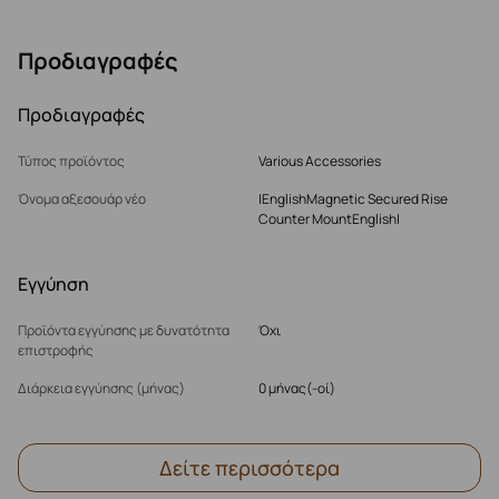
Προδιαγραφές
Προδιαγραφές
Τύπος προϊόντος
Various Accessories
Όνομα αξεσουάρ νέο
|EnglishMagnetic Secured Rise
Counter MountEnglish|
Εγγύηση
Προϊόντα εγγύησης με δυνατότητα
Όχι
επιστροφής
Διάρκεια εγγύησης (μήνας)
0 μήνας(-οί)
Δείτε περισσότερα