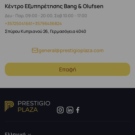
Κέντρο Εξυπηρέτησης Bang & Olufsen
Δευ - Παρ, 09:00 - 20:00, Σαβ 10:00 - 17:00
+35725041661
+35796436824
Σπύρου Κυπριανού 26, Γερμασόγεια 4040
general@prestigioplaza.com
Επαφή
Ελληνικά