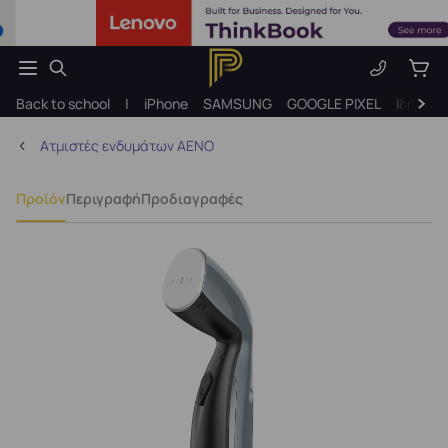
Back to school
|
iPhone
SAMSUNG
GOOGLE PIXEL
Ιδέες γ
Ατμιστές ενδυμάτων AENO
Προϊόν
Περιγραφή
Προδιαγραφές