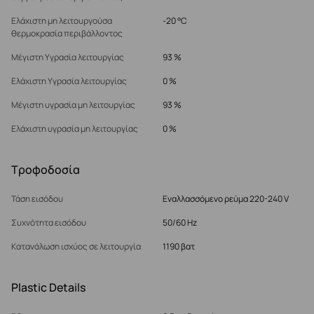
Ελάχιστη μη λειτουργούσα
-20 °C
θερμοκρασία περιβάλλοντος
Μέγιστη Υγρασία λειτουργίας
93 %
Ελάχιστη Υγρασία λειτουργίας
0 %
Μέγιστη υγρασία μη λειτουργίας
93 %
Ελάχιστη υγρασία μη λειτουργίας
0 %
Τροφοδοσία
Τάση εισόδου
Εναλλασσόμενο ρεύμα 220-240 V
Συχνότητα εισόδου
50/60 Hz
Κατανάλωση ισχύος σε λειτουργία
1190 βατ
Plastic Details