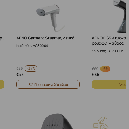
ρί
AENO Garment Steamer, Λευκό
AENO GS3 Ατμοκαθ
ρούχων, Μαύρος
Κωδικός: AGS0004
Κωδικός: AGS0003
-
24%
€
59
-
6%
€
69
€
45
€
65
Προπαραγγελία τώρα
Αγορά