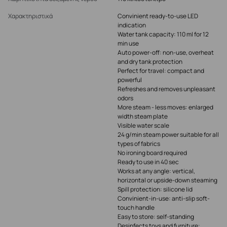
Χαρακτηριστικά
Convinient ready-to-use LED
indication
Water tank capacity: 110 ml for 12
min use
Auto power-off: non-use, overheat
and dry tank protection
Perfect for travel: compact and
powerful
Refreshes and removes unpleasant
odors
More steam - less moves: enlarged
width steam plate
Visible water scale
24 g/min steam power suitable for all
types of fabrics
No ironing board required
Ready to use in 40 sec
Works at any angle: vertical,
horizontal or upside-down steaming
Spill protection: silicone lid
Convinient-in-use: anti-slip soft-
touch handle
Easy to store: self-standing
Desinfects toys and furniture: