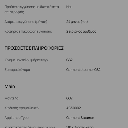
Προϊόντα εγγύησης με δυνατότητα
Ναι
επιστροφής
Διάρκεια εγγύησης (μήνας)
24 μήνας(-οί)
Κριτήρια επικύρωση εγγυήσης
Σειριακός αριθμός
ΠΡΟΣΘΕΤΕΣ ΠΛΗΡΟΦΟΡΙΕΣ
Όνομα μοντέλου μάρκετινγκ
GS2
Εμπορικό όνομα
Garment steamer GS2
Main
Μοντέλο
GS2
Κωδικός προμηθευτή
AGS0002
Appliance Type
Garment Steamer
Χωρητικότητα δεξαμενής νερού
110 χιλιοστόλιτρο