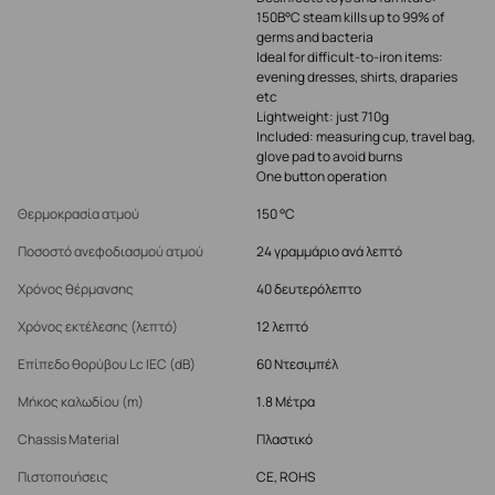
150В°C steam kills up to 99% of
germs and bacteria
Ideal for difficult-to-iron items:
evening dresses, shirts, draparies
etc
Lightweight: just 710g
Included: measuring cup, travel bag,
glove pad to avoid burns
One button operation
Θερμοκρασία ατμού
150 °C
Ποσοστό ανεφοδιασμού ατμού
24 γραμμάριο ανά λεπτό
Χρόνος θέρμανσης
40 δευτερόλεπτο
Χρόνος εκτέλεσης (λεπτό)
12 λεπτό
Επίπεδο θορύβου Lc IEC (dB)
60 Ντεσιμπέλ
Μήκος καλωδίου (m)
1.8 Μέτρα
Chassis Material
Πλαστικό
Πιστοποιήσεις
CE, ROHS