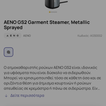
AENO GS2 Garment Steamer, Metallic
Sprayed
AENO
Κωδικός: AGS0002
Ο ατμοκαθαριστής ρούχων AENO GS2 είναι ιδανικός
για υφάσματα που είναι δύσκολο να σιδερωθούν.
Μπορεί να χρησιμοποιηθεί τόσο σε κάθετη όσο και σε
οριζόντια θέση για άτμισμα κουρτινών ή ρούχων
απευθείας σε κρεμάστρα ή πάνω σε σιδερώστρα. Είναι
κατάλληλος για όλους τους τύπους υφασμάτων και τα
Δείτε περισσότερα
φροντίζει με ασφάλεια, παρατείνοντας τη διάρκεια
ζωής τους χωρίς να προκαλεί φθορές.