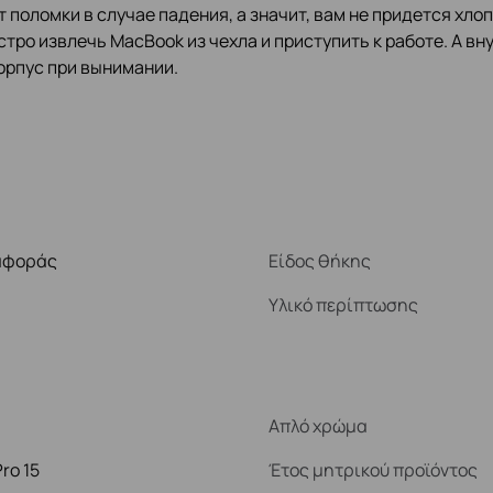
т поломки в случае падения, а значит, вам не придется хл
тро извлечь MacBook из чехла и приступить к работе. А в
орпус при вынимании.
αφοράς
Είδος θήκης
Υλικό περίπτωσης
Απλό χρώμα
ro 15
Έτος μητρικού προϊόντος