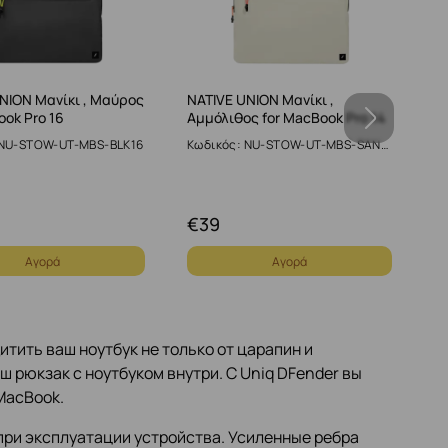
NION Μανίκι , Μαύρος
NATIVE UNION Μανίκι ,
N
ook Pro 16
Αμμόλιθος for MacBook Pro 14
Sl
 NU-STOW-UT-MBS-BLK16
Κωδικός: NU-STOW-UT-MBS-SAN…
Κ
€
39
€
Αγορά
Αγορά
тить ваш ноутбук не только от царапин и
аш рюкзак с ноутбуком внутри. С Uniq DFender вы
MacBook.
при эксплуатации устройства. Усиленные ребра