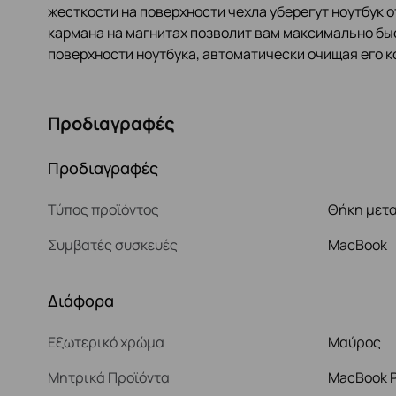
жесткости на поверхности чехла уберегут ноутбук о
кармана на магнитах позволит вам максимально быс
поверхности ноутбука, автоматически очищая его к
Προδιαγραφές
Προδιαγραφές
Τύπος προϊόντος
Θήκη μετ
Συμβατές συσκευές
MacBook
Διάφορα
Εξωτερικό χρώμα
Μαύρος
Μητρικά Προϊόντα
MacBook P