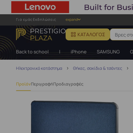
Για εμάς
Εκδηλώσεις
expand
ΚΑΤΆΛΟΓΟΣ
Back to school
|
iPhone
SAMSUNG
G
Ηλεκτρονικό κατάστημα
Θήκες, σακίδια & τσάντες
Προϊόν
Περιγραφή
Προδιαγραφές