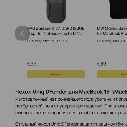
UAG Σακίδιο STANDARD ISSUE
MW Μανίκι Basic
όλιθος f…
, Γκρι for Notebook up to 13"/…
for MacBook Pro
BS-SAN…
Κωδικός: 982570113030
Κωδικός: MW-410
€
99
€
39
Αγορά
Αγο
Чехол Uniq DFender для MacBook 15"\MacB
Изготовленный из прочнейшего полиуретана и покры
потёртостей, но и от ударов при падении. При этом, 
смело можете отправляться в любое, даже экстрем
Стильный чехол Uniq DFender защитит ваш ноутбук 