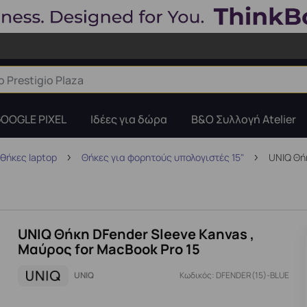
OOGLE PIXEL
Ιδέες για δώρα
B&O Συλλογή Atelier
θήκες laptop
Θήκες για φορητούς υπολογιστές 15"
UNIQ Θήκ
UNIQ Θήκη DFender Sleeve Kanvas ,
Μαύρος for MacBook Pro 15
UNIQ
Κωδικός: DFENDER(15)-BLUE