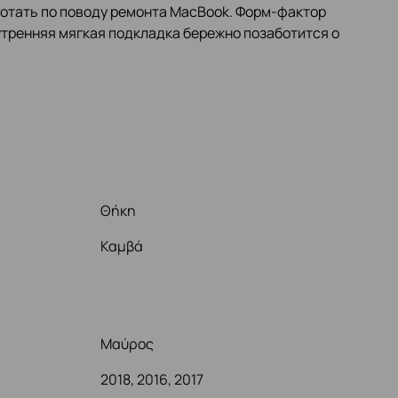
опотать по поводу ремонта MacBook. Форм-фактор
нутренняя мягкая подкладка бережно позаботится о
Θήκη
Καμβά
Μαύρος
2018, 2016, 2017