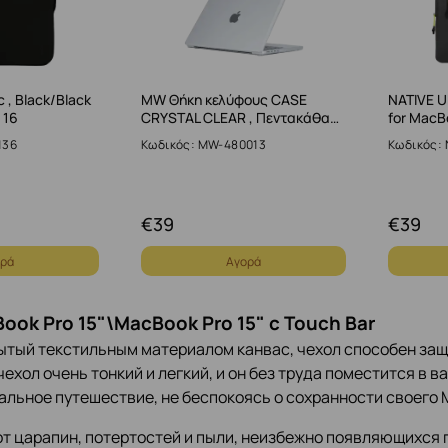
 , Black/Black
MW Θήκη κελύφους CASE
NATIVE U
 16
CRYSTAL CLEAR , Πεντακάθα…
for MacB
136
Κωδικός: MW-480013
Κωδικός:
€
39
€
39
ρά
Αγορά
ook Pro 15"\MacBook Pro 15" с Touch Bar
тый текстильным материалом канвас, чехол способен защи
чехол очень тонкий и легкий, и он без труда поместится в в
альное путешествие, не беспокоясь о сохранности своего 
от царапин, потертостей и пыли, неизбежно появляющихся 