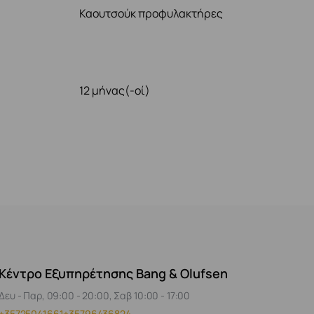
Καουτσούκ προφυλακτήρες
)
12 μήνας(-οί)
Κέντρο Εξυπηρέτησης Bang & Olufsen
Δευ - Παρ, 09:00 - 20:00, Σαβ 10:00 - 17:00
+35725041661
+35796436824