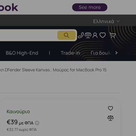
Ελληνικά
B&O High-End
|
Trade-in
Για δουλειές
Ε
η DFender Sleeve Kanvas , Μαύρος for MacBook Pro 15
Καινούριο
€39
με ΦΠΑ
€32.77 χωρίς ΦΠΑ