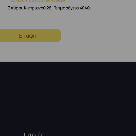
Σπύρου Κυπριανού 26, Γερμασόγεια 4040
Επαφή
Για εμάς