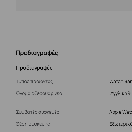
Προδιαγραφές
Προδιαγραφές
Τύπος προϊόντος
Watch Ba
Όνομα αξεσουάρ νέο
|ΑγγλικήR
Συμβατές συσκευές
Apple Wat
Θέση συσκευής
Εξωτερικ