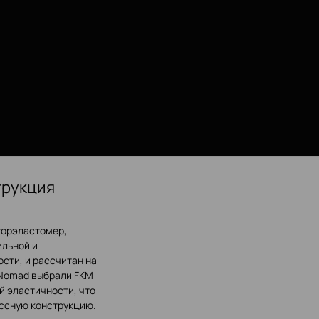
трукция
торэластомер,
ильной и
ти, и рассчитан на
 Nomad выбрали FKM
й эластичности, что
ссную конструкцию.