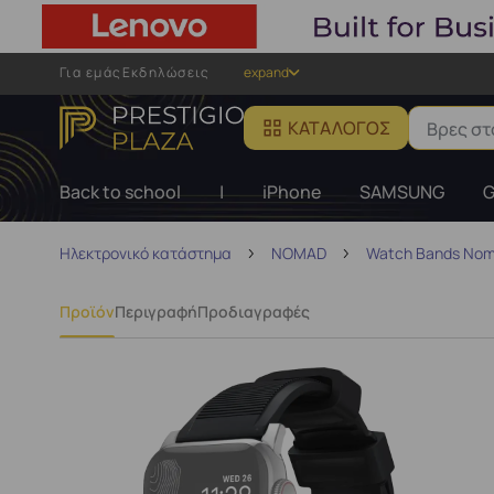
Για εμάς
Εκδηλώσεις
expand
ΚΑΤΆΛΟΓΟΣ
Back to school
|
iPhone
SAMSUNG
G
Ηλεκτρονικό κατάστημα
NOMAD
Watch Bands No
Προϊόν
Περιγραφή
Προδιαγραφές