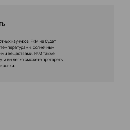
ть
ртных каучуков, FKM не будет
 температурами, солнечным
ими веществами. FKM также
ту, и вы легко сможете протереть
нировки.