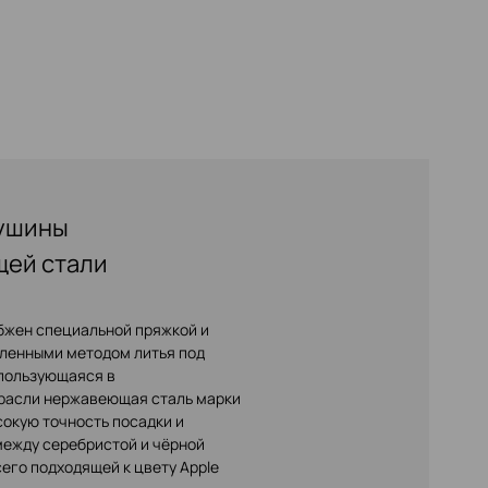
оушины
щей стали
бжен специальной пряжкой и
ленными методом литья под
пользующаяся в
расли нержавеющая сталь марки
сокую точность посадки и
между серебристой и чёрной
его подходящей к цвету Apple