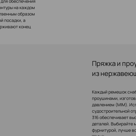
 для обеспечения
Контуры на каждом
ственным образом
й посадки, а
ерживают конец
Пряжка и пр
из нержавею
Каждый ремешок сна
проушинами, изготов
давлением (MIM). Ис
судостроительной от
316 обеспечивает вы
деталей. Выбирайте 
фурнитурой, лучше вс