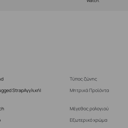
Watch.
nd
Τύπος ζώνης
ugged StrapΑγγλική|
Μητρικά Προϊόντα
ch
Μέγεθος ρολογιού
ό
Εξωτερικό χρώμα