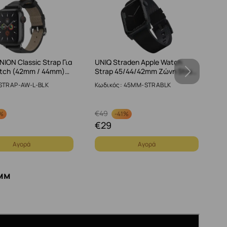
NION Classic Strap Για
UNIQ Straden Apple Watch
U
atch (42mm / 44mm)…
Strap 45/44/42mm Ζώνη Stra…
S
 STRAP-AW-L-BLK
Κωδικός: 45MM-STRABLK
Κ
€
49
€
%
-
41%
€
29
€
Αγορά
Αγορά
мм