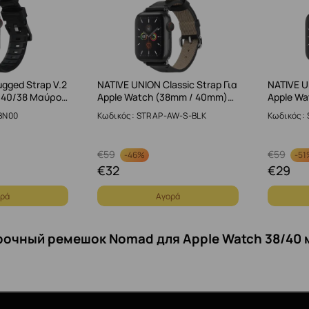
ged Strap V.2
NATIVE UNION Classic Strap Για
NATIVE U
h 40/38 Μαύρο…
Apple Watch (38mm / 40mm)…
Apple W
BN00
Κωδικός: STRAP-AW-S-BLK
Κωδικός:
€
59
€
59
-
46%
-
51
€
32
€
29
ρά
Αγορά
рочный ремешок Nomad для Apple Watch 38/40 