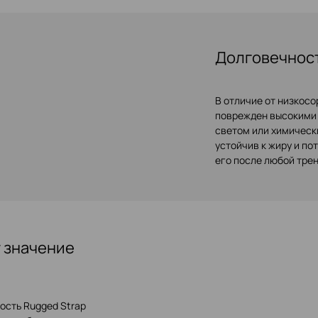
Долговечнос
В отличие от низкосо
поврежден высокими
светом или химическ
устойчив к жиру и по
его после любой тре
т значение
ость Rugged Strap