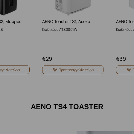
S2, Μαύρος
AENO Toaster TS1, Λευκό
AENO Toa
2B
Κωδικός: ATS0001W
Κωδικός:
€
29
€
39
γγελία τώρα
Προπαραγγελία τώρα
AENO TS4 TOASTER