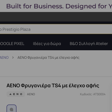
OOGLE PIXEL
Ιδέες για δώρα
B&O Συλλογή Atelier
 AENO
AENO Φρυγανιέρα TS4 με έλεγχο αφής
AENO Φρυγανιέρα TS4 με έλεγχο αφής
AENO
Κωδικός: ATS0004