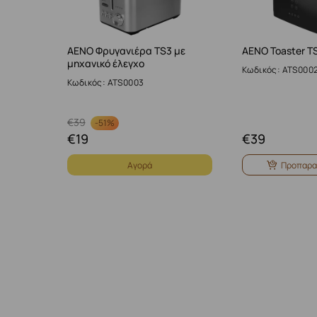
AENO Φρυγανιέρα TS3 με
AENO Toaster T
μηχανικό έλεγχο
Κωδικός: ATS000
Κωδικός: ATS0003
€
39
-
51%
€
19
€
39
Αγορά
Προπαρα