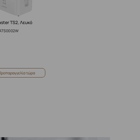
ster TS2, Λευκό
 ATS0002W
Προπαραγγελία τώρα