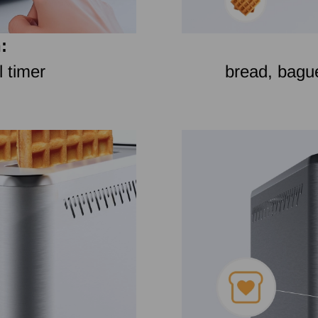
:
l timer
bread, baguet