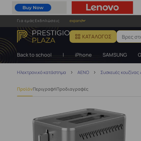
Για εμάς
Εκδηλώσεις
expand
ΚΑΤΆΛΟΓΟΣ
Back to school
|
iPhone
SAMSUNG
G
Ηλεκτρονικό κατάστημα
AENO
Συσκευές κουζίνας
Προϊόν
Περιγραφή
Προδιαγραφές