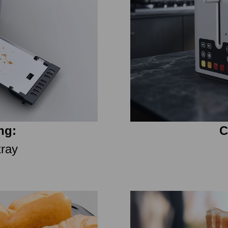
ng:
C
tray