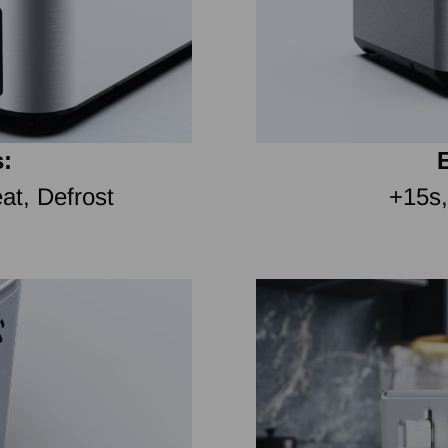
s:
E
at, Defrost
+15s