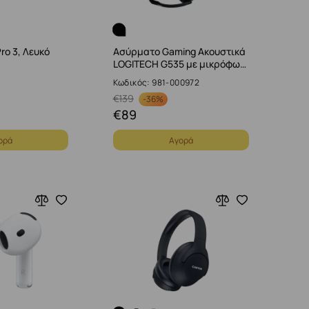
Pro 3, Λευκό
Ασύρματο Gaming Ακουστικά
LOGITECH G535 με μικρόφω…
Κωδικός: 981-000972
€
139
-
36%
€
89
ορά
Αγορά