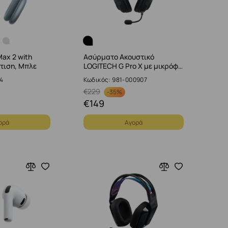
Max 2 with
Ασύρματο Ακουστικό
τιση, Μπλε
LOGITECH G Pro X με μικρόφ…
4
Κωδικός: 981-000907
€
229
-
35%
€
149
ορά
Αγορά