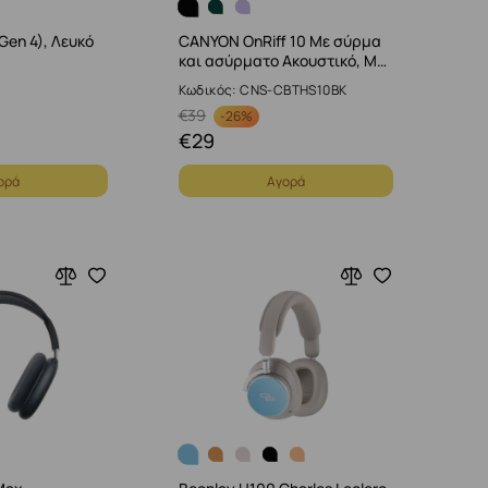
(Gen 4), Λευκό
CANYON OnRiff 10 Με σύρμα
και ασύρματο Ακουστικό, Μ…
Κωδικός: CNS-CBTHS10BK
€
39
-
26%
€
29
ορά
Αγορά