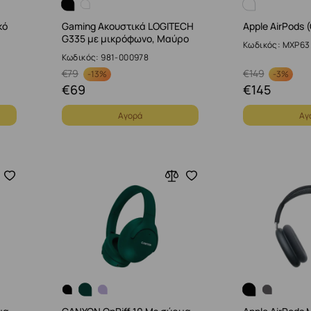
κό
Gaming Ακουστικά LOGITECH
Apple AirPods 
G335 με μικρόφωνο, Μαύρο
Κωδικός: MXP63
Κωδικός: 981-000978
€
79
€
149
-
13%
-
3%
€
69
€
145
Αγορά
Αγ