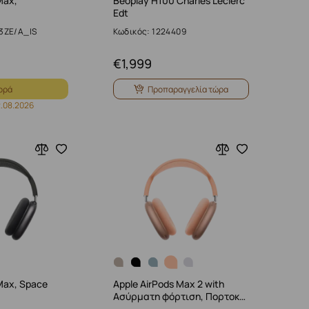
Max,
Beoplay H100 Charles Leclerc
Edt
3ZE/A_IS
Κωδικός: 1224409
€
1,999
ορά
Προπαραγγελία τώρα
.08.2026
Max, Space
Apple AirPods Max 2 with
Ασύρματη φόρτιση, Πορτοκ…