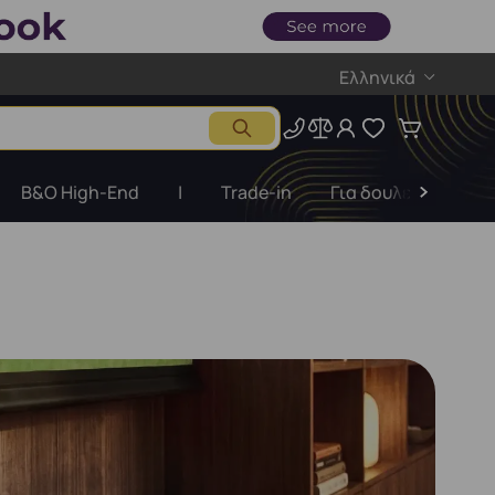
Ελληνικά
B&O High-End
|
Trade-in
Για δουλειές
Ε