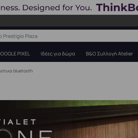
OOGLE PIXEL
Ιδέες για δώρα
B&O Συλλογή Atelier
υστικα bluetooth