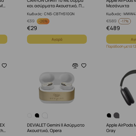
μα
CANYON OnRiff 10 Με σύρμα
Apple AirPods 
 Μ…
και ασύρματο Ακουστικό, Π…
Μεσάνυχτα
Κωδικός: CNS-CBTHS10GN
Κωδικός: MWW4
€
39
€
589
-
26%
-
17%
€
29
€
489
Αγορά
Αγ
Παράδοση μετά 12
 EX
DEVIALET Gemini II Ασύρματο
Apple AirPods 
th…
Ακουστικό, Opera
Gray