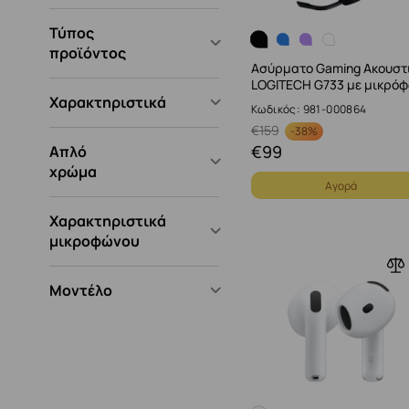
Τύπος
προϊόντος
Ασύρματο Gaming Ακουστ
LOGITECH G733 με μικρό
Χαρακτηριστικά
Κωδικός: 981-000864
€
159
-
38%
€
99
Απλό
χρώμα
Αγορά
Χαρακτηριστικά
μικροφώνου
Μοντέλο