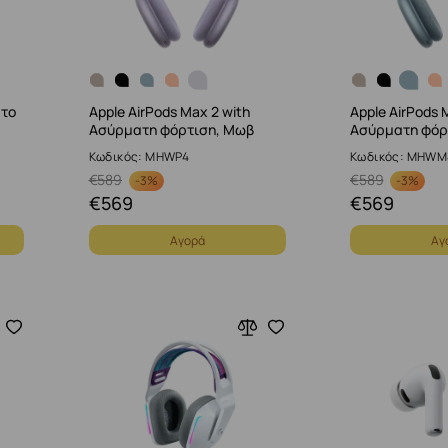
ατο
Apple AirPods Max 2 with
Apple AirPods 
Ασύρματη φόρτιση, Μωβ
Ασύρματη φόρ
Κωδικός: MHWP4
Κωδικός: MHWM
€
589
€
589
-
3%
-
3%
€
569
€
569
Αγορά
Αγ