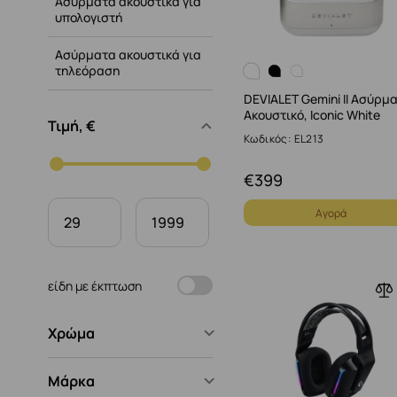
Ασύρματα ακουστικά για
υπολογιστή
Ασύρματα ακουστικά για
τηλεόραση
DEVIALET Gemini II Ασύρμ
Ακουστικό, Iconic White
Τιμή, €
Κωδικός: EL213
€
399
Αγορά
είδη με έκπτωση
Χρώμα
Μάρκα