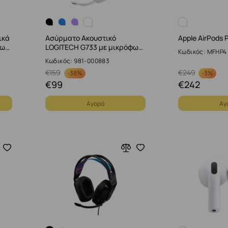
ικά
Ασύρματο Ακουστικό
Apple AirPods 
φω…
LOGITECH G733 με μικρόφω…
Κωδικός: MFHP4
Κωδικός: 981-000883
€
159
€
249
-
38%
-
3%
€
99
€
242
Αγορά
Αγ