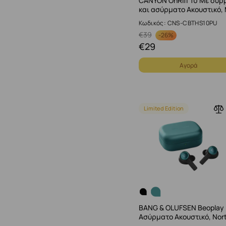
CANYON OnRiff 10 Με σύρ
και ασύρματο Ακουστικό,
Κωδικός: CNS-CBTHS10PU
€
39
-
26%
€
29
Αγορά
Limited Edition
BANG & OLUFSEN Beoplay
Ασύρματο Ακουστικό, Nor