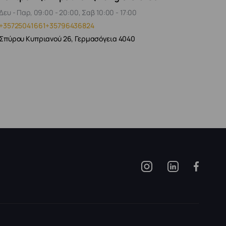
Δευ - Παρ, 09:00 - 20:00, Σαβ 10:00 - 17:00
+35725041661
+35796436824
Σπύρου Κυπριανού 26, Γερμασόγεια 4040