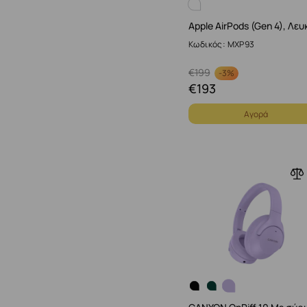
Apple AirPods (Gen 4), Λευ
Κωδικός: MXP93
€
199
-
3%
€
193
Αγορά