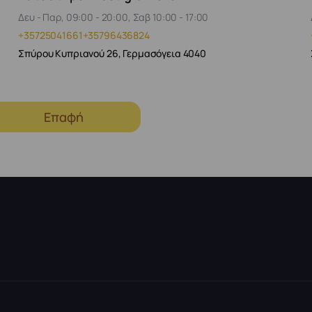
Δευ - Παρ, 09:00 - 20:00, Σαβ 10:00 - 17:00
+35725041661
+35796436824
Σπύρου Κυπριανού 26, Γερμασόγεια 4040
Επαφή