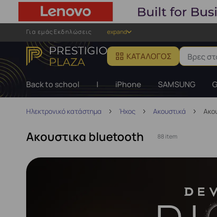
Για εμάς
Εκδηλώσεις
expand
ΚΑΤΆΛΟΓΟΣ
Back to school
|
iPhone
SAMSUNG
G
Ηλεκτρονικό κατάστημα
Ήχος
Ακουστικά
Ακο
Ακουστικα bluetooth
88 item