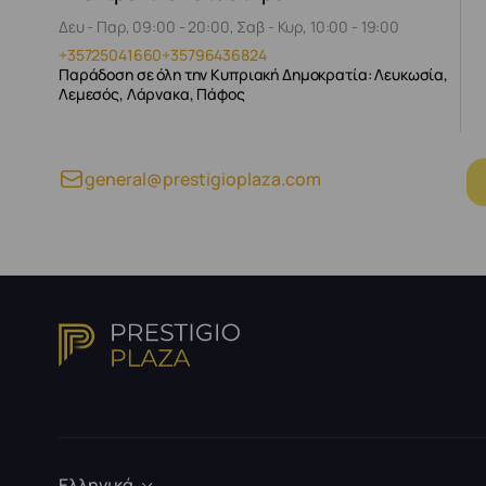
Δευ - Παρ, 09:00 - 20:00, Σαβ - Κυρ, 10:00 - 19:00
+35725041660
+35796436824
Παράδοση σε όλη την Κυπριακή Δημοκρατία: Λευκωσία,
Λεμεσός, Λάρνακα, Πάφος
general@prestigioplaza.com
Ελληνικά