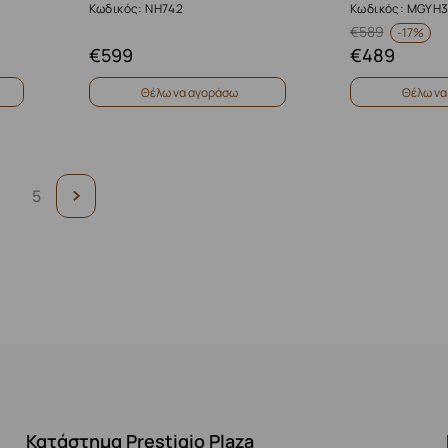
Κωδικός: NH742
Κωδικός: MGYH
€
589
-
17%
€
599
€
489
Θέλω να αγοράσω
Θέλω να
4
5
Κατάστημα Prestigio Plaza