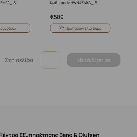
3ZM/A_IS
Κωδικός: MHWN4ZM/A_IS
€
589
 αγοράσω
Προπαραγγελία τώρα
Στη σελίδα
Μετάβαση σε
Κέντρο Εξυπηρέτησης Bang & Olufsen