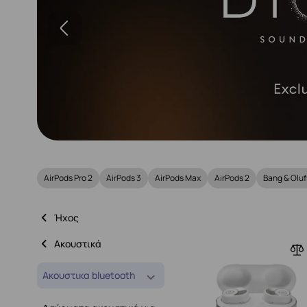
AirPods Pro 2
AirPods 3
AirPods Max
AirPods 2
Bang & Olu
Ήχος
Ακουστικά
Ακουστικα bluetooth