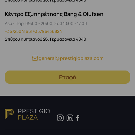
Κέντρο Εξυπηρέτησης Bang & Olufsen
Δευ - Παρ, 09:00 - 20:00, Σαβ 10:00 - 17:00
+35725041661
+35796436824
Σπύρου Κυπριανού 26, Γερμασόγεια 4040
general@prestigioplaza.com
Επαφή