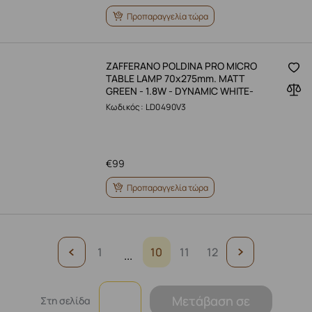
Προπαραγγελία τώρα
ZAFFERANO POLDINA PRO MICRO
TABLE LAMP 70x275mm. MATT
GREEN - 1.8W - DYNAMIC WHITE-
Κωδικός: LD0490V3
€
99
Προπαραγγελία τώρα
1
10
11
12
...
Μετάβαση σε
Στη σελίδα