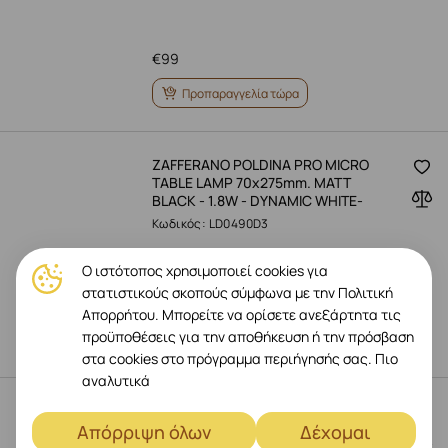
€
99
Προπαραγγελία τώρα
ZAFFERANO POLDINA PRO MICRO
TABLE LAMP 70x275mm. MATT
BLACK - 1.8W - DYNAMIC WHITE-
Κωδικός: LD0490D3
Ο ιστότοπος χρησιμοποιεί cookies για
στατιστικούς σκοπούς σύμφωνα με την Πολιτική
€
99
Απορρήτου. Μπορείτε να ορίσετε ανεξάρτητα τις
προϋποθέσεις για την αποθήκευση ή την πρόσβαση
Προπαραγγελία τώρα
στα cookies στο πρόγραμμα περιήγησής σας.
Πιο
αναλυτικά
ZAFFERANO POLDINA PRO MICRO
TABLE LAMP 70x275mm. MATT LILAC
Απόρριψη όλων
Δέχομαι
- 1.8W - DYNAMIC WHITE-