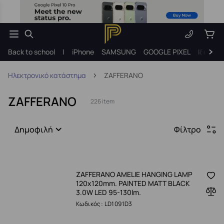
Back to school
|
iPhone
SAMSUNG
GOOGLE PIXEL
Ιδέες γ
Ηλεκτρονικό κατάστημα
ZAFFERANO
ZAFFERANO
226 item
Δημοφιλή
Φίλτρο
ZAFFERANO AMELIE HANGING LAMP
120x120mm. PAINTED MATT BLACK
3.0W LED 95-130lm.
Κωδικός: LD1091D3