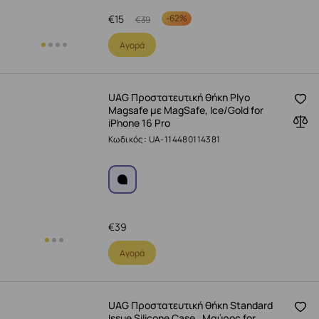
€
15
-
62%
€
39
Αγορά
UAG Προστατευτική θήκη Plyo
Magsafe με MagSafe, Ice/Gold for
iPhone 16 Pro
Κωδικός: UA-114480114381
€
39
Αγορά
UAG Προστατευτική θήκη Standard
Issue Silicone Case , Μαύρος for