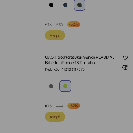
€
15
-
62%
€
39
Αγορά
UAG Προστατευτική θήκη PLASMA ,
Billie for iPhone 13 Pro Max
Κωδικός: 113163117575
€
15
-
62%
€
39
Αγορά