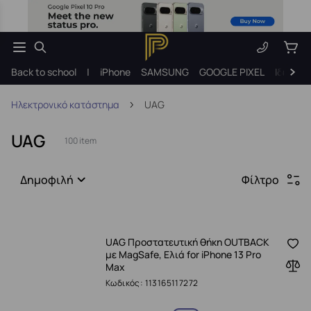
Back to school
|
iPhone
SAMSUNG
GOOGLE PIXEL
Ιδέες γ
Ηλεκτρονικό κατάστημα
UAG
UAG
100 item
Δημοφιλή
Φίλτρο
UAG Προστατευτική θήκη OUTBACK
με MagSafe, Ελιά for iPhone 13 Pro
Max
Κωδικός: 113165117272