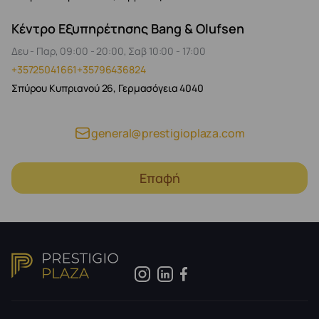
Κέντρο Εξυπηρέτησης Bang & Olufsen
Δευ - Παρ, 09:00 - 20:00, Σαβ 10:00 - 17:00
+35725041661
+35796436824
Σπύρου Κυπριανού 26, Γερμασόγεια 4040
general@prestigioplaza.com
Επαφή