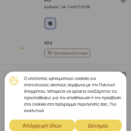
Pro
Κωδικός: UA-114527113136
€
69
Προπαραγγελία τώρα
UAG Θήκη Plasma XTE MagSafe με
Ο ιστότοπος χρησιμοποιεί cookies για
MagSafe, Μαύρο / Πορτοκαλί for
iPhone 17 Pro Max
στατιστικούς σκοπούς σύμφωνα με την Πολιτική
Απορρήτου. Μπορείτε να ορίσετε ανεξάρτητα τις
Κωδικός: UA-11452811404G
προϋποθέσεις για την αποθήκευση ή την πρόσβαση
στα cookies στο πρόγραμμα περιήγησής σας.
Πιο
αναλυτικά
Απόρριψη όλων
Δέχομαι
€
69