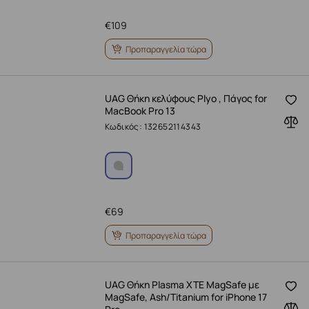
€
109
Προπαραγγελία τώρα
UAG Θήκη κελύφους Plyo , Πάγος for
MacBook Pro 13
Κωδικός: 132652114343
€
69
Προπαραγγελία τώρα
UAG Θήκη Plasma XTE MagSafe με
MagSafe, Ash/Titanium for iPhone 17