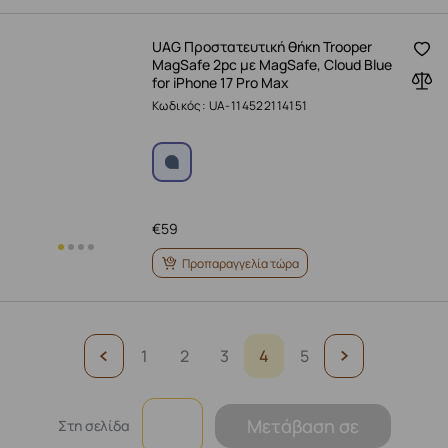
UAG Προστατευτική θήκη Trooper
MagSafe 2pc με MagSafe, Cloud Blue
for iPhone 17 Pro Max
Κωδικός: UA-114522114151
€
59
Προπαραγγελία τώρα
1
2
3
4
5
Μετάβαση σε
Στη σελίδα