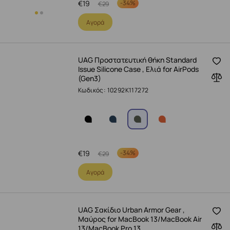
€
19
-
34%
€
29
Αγορά
UAG Προστατευτική θήκη Standard
Issue Silicone Case , Ελιά for AirPods
(Gen3)
Κωδικός: 10292K117272
€
19
-
34%
€
29
Αγορά
UAG Σακίδιο Urban Armor Gear ,
Μαύρος for MacBook 13/MacBook Air
13/MacBook Pro 13